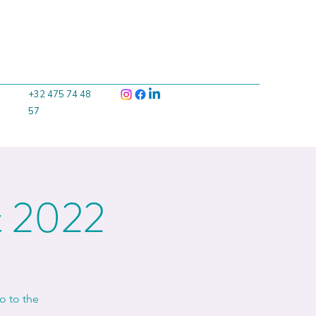
+32 475 74 48
57
t 2022
go to the