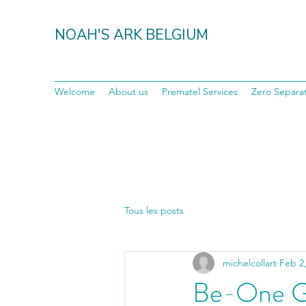
NOAH'S ARK BELGIUM
Welcome
About us
Prematel Services
Zero Separat
Tous les posts
michelcollart
Feb 2
Be-One Gr