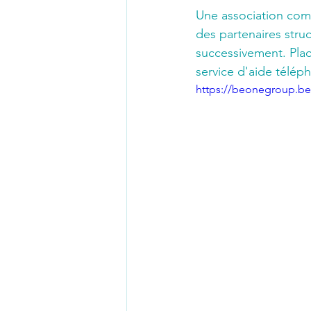
Une association comm
des partenaires stru
successivement. Place
service d'aide télé
https://beonegroup.b