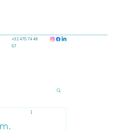
+32 475 74 48
57
om.