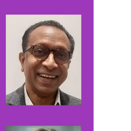
Dr. Elien Rouw
(NL)
Academy of Breastfeeding Medicine
Pr.Dr. Roy K. Philip
(IRL)
University of Limerick