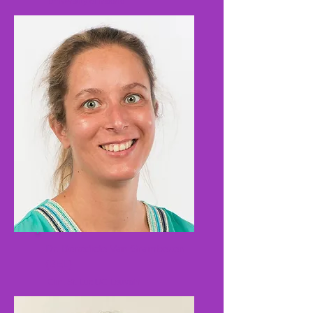
Universtity of Madrid
Dr. Bénédicte Van Grambezen
(BEL)
Clin. St. Luc UC Louvain