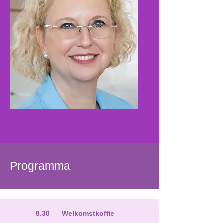
Silke Mader
(GER)
GFCNI
Programma
8.30 Welkomstkoffie