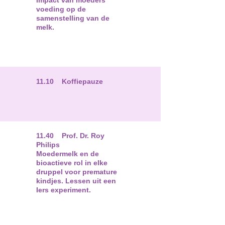
Impact van moeders
voeding op de
samenstelling van de
melk.
11.10 Koffiepauze
11.40 Prof. Dr. Roy
Philips
Moedermelk en de
bioactieve rol in elke
druppel voor premature
kindjes. Lessen uit een
Iers experiment.