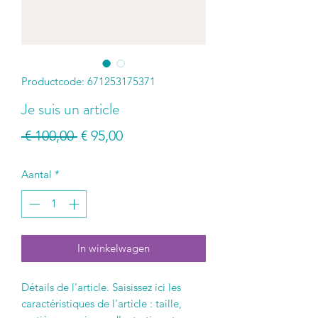
Productcode: 671253175371
Je suis un article
Normale
Verkoopprijs
 € 100,00 
€ 95,00
prijs
Aantal
*
In winkelwagen
Détails de l'article. Saisissez ici les
caractéristiques de l'article : taille,