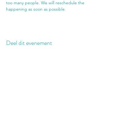
too many people. We will reschedule the 
happening as soon as possible.
Deel dit evenement
©2020 par Noah's Ark Belgium. Créé avec
Wix.com
Become a member
Submit
Your email