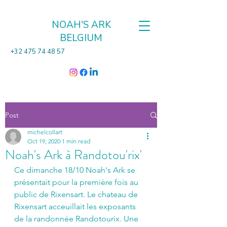
NOAH'S ARK
BELGIUM
+32 475 74 48 57
Post
michelcollart
Oct 19, 2020
1 min read
Noah's Ark à Randotou'rix'
Ce dimanche 18/10 Noah's Ark se 
présentait pour la première fois au 
public de Rixensart. Le chateau de 
Rixensart acceuillait les exposants 
de la randonnée Randotourix. Une 